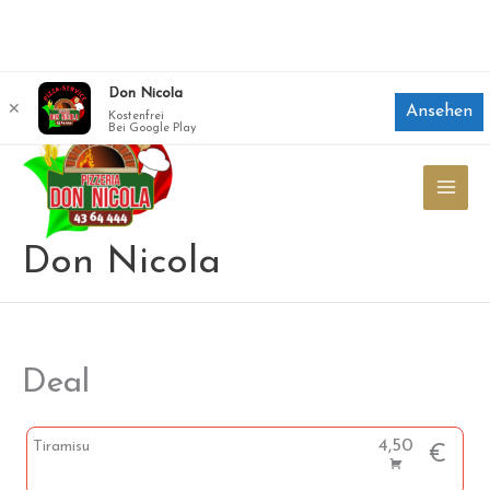
Zum
Don Nicola
✕
Ansehen
Inhalt
Kostenfrei
Bei Google Play
springen
Don Nicola
Deal
4,50
Tiramisu
€