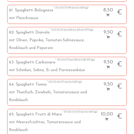
1
3
7
9
a
c
d
g
8,50
61. Spaghetti Bolognese
€
mit Fleischsauce
1
3
7
a
b
c
d
e
f
g
9,50
62. Spaghetti Diavolo
€
mit Oliven, Paprika, Tomaten-Sahnesauce,
Knoblauch und Peperoni
1
3
7
a
b
c
d
f
g
9,50
63. Spaghetti Carbonara
€
mit Schinken, Sahne, Ei und Parmesankäse
1
3
4
7
a
c
d
g
9,50
64. Spaghetti Tonno
€
mit Thunfisch, Zwiebeln, Tomatensauce und
Knoblauch
1
2
3
7
a
c
d
g
10,00
65. Spaghetti Frutti di Mare
€
mit Meeresfrüchten, Tomatensauce und
Knoblauch