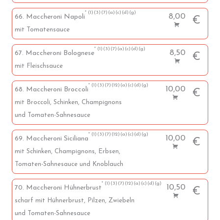
1
3
7
a
c
d
g
8,00
66. Maccheroni Napoli
€
mit Tomatensauce
1
3
7
a
c
d
g
8,50
67. Maccheroni Bolognese
€
mit Fleischsauce
1
3
7
12
a
c
d
g
10,00
68. Maccheroni Broccoli
€
mit Broccoli, Schinken, Champignons
und Tomaten-Sahnesauce
1
3
7
12
a
c
d
g
10,00
69. Maccheroni Siciliana
€
mit Schinken, Champignons, Erbsen,
Tomaten-Sahnesauce und Knoblauch
1
3
7
12
a
c
d
g
10,50
70. Maccheroni Hühnerbrust
€
scharf mit Hühnerbrust, Pilzen, Zwiebeln
und Tomaten-Sahnesauce