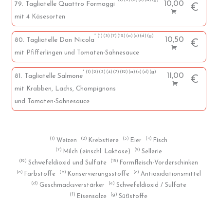
10,00
79. Tagliatelle Quattro Formaggi
€
mit 4 Käsesorten
1
3
7
12
a
c
d
g
10,50
80. Tagliatelle Don Nicola
€
mit Pfifferlingen und Tomaten-Sahnesauce
1
2
3
4
7
12
a
c
d
g
11,00
81. Tagliatelle Salmone
€
mit Krabben, Lachs, Champignons
und Tomaten-Sahnesauce
1
2
3
4
Weizen
Krebstiere
Eier
Fisch
7
9
Milch (einschl. Laktose)
Sellerie
12
15
Schwefeldioxid und Sulfate
Formfleisch-Vorderschinken
a
b
c
Farbstoffe
Konservierungsstoffe
Antioxidationsmittel
d
e
Geschmacksverstärker
Schwefeldioxid / Sulfate
f
g
Eisensalze
Süßstoffe