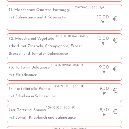
1
3
7
a
b
c
d
g
71. Maccheroni Quattro Formaggi
10,00
mit Sahnesauce und 4 Käsesorten
€
1
3
7
12
a
c
d
g
10,00
72. Maccheroni Vegetaria
€
scharf mit Zwiebeln, Champignons, Erbsen,
Broccoli und Tomaten-Sahnesauce
1
3
7
9
a
c
d
f
9,00
73. Tortellini Bolognese
€
mit Fleischsauce
1
3
7
15
a
c
d
f
9,50
74. Tortellini alla Panna
€
mit Schinken in Sahnesauce
1
3
7
a
c
d
f
9,50
74a. Tortellini Spinaci
€
mit Spinat, Knoblauch und Sahnesauce
1
3
7
12
a
c
d
g