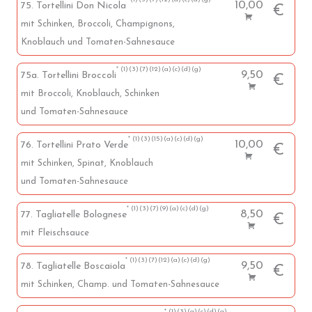
10,00
75. Tortellini Don Nicola
€
mit Schinken, Broccoli, Champignons,
Knoblauch und Tomaten-Sahnesauce
1
3
7
12
a
c
d
g
9,50
75a. Tortellini Broccoli
€
mit Broccoli, Knoblauch, Schinken
und Tomaten-Sahnesauce
1
3
15
a
c
d
g
10,00
76. Tortellini Prato Verde
€
mit Schinken, Spinat, Knoblauch
und Tomaten-Sahnesauce
1
3
7
9
a
c
d
g
8,50
77. Tagliatelle Bolognese
€
mit Fleischsauce
1
3
7
12
a
c
d
g
9,50
78. Tagliatelle Boscaiola
€
mit Schinken, Champ. und Tomaten-Sahnesauce
1
3
a
c
d
g