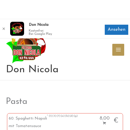
Zum
Don Nicola
✕
Ansehen
Inhalt
Kostenfrei
Bei Google Play
springen
Don Nicola
Pasta
1
3
7
a
b
d
g
8,00
60. Spaghetti Napoli
€
mit Tomatensauce