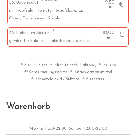
9,50
56. Bauernsalat
€
mit Kopfsalat, Tomaten, Schafskäse, Ei,
Oliven, Peperoni und Rucola
f
10,00
58. Hähnchen-Salate
€
gemischter Salat mit Hähnchenbruststreifen
3
4
7
9
Eier
Fisch
Milch (einschl. Laktose)
Sellerie
b
c
Konservierungsstoffe
Antioxidationsmittel
e
f
Schwefeldioxid / Sulfate
Eisensalze
Warenkorb
Mo.-Fr.
11:30-22:00
Sa., So.
12:00-22:00