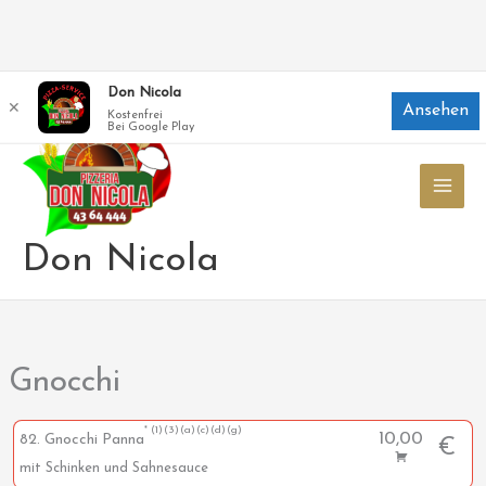
Zum
Don Nicola
✕
Ansehen
Inhalt
Kostenfrei
Bei Google Play
springen
Don Nicola
Gnocchi
1
3
a
c
d
g
10,00
82. Gnocchi Panna
€
mit Schinken und Sahnesauce