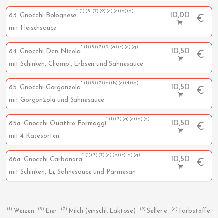
1
3
7
9
a
c
d
g
10,00
83. Gnocchi Bolognese
€
mit Fleischsauce
1
3
7
9
a
c
d
g
10,50
84. Gnocchi Don Nicola
€
mit Schinken, Champ., Erbsen und Sahnesauce
1
3
7
a
b
c
d
g
10,50
85. Gnocchi Gorgonzola
€
mit Gorgonzola und Sahnesauce
1
3
a
c
d
g
10,50
85a. Gnocchi Quattro Formaggi
€
mit 4 Käsesorten
1
3
7
a
b
c
d
g
10,50
86a. Gnocchi Carbonara
€
mit Schinken, Ei, Sahnesauce und Parmesan
1
3
7
9
a
Weizen
Eier
Milch (einschl. Laktose)
Sellerie
Farbstoffe