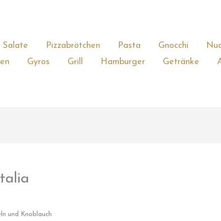
Salate
Pizzabrötchen
Pasta
Gnocchi
Nud
gen
Gyros
Grill
Hamburger
Getränke
talia
beln und Knoblauch