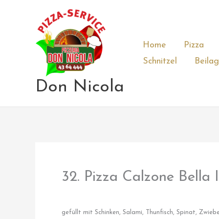
Zum
Inhalt
springen
Home
Pizza
Schnitzel
Beila
Don Nicola
32. Pizza Calzone Bella I
gefüllt mit Schinken, Salami, Thunfisch, Spinat, Zwie