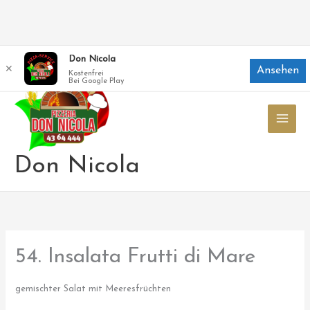
Zum
Don Nicola
✕
Ansehen
Inhalt
Kostenfrei
Bei Google Play
springen
Don Nicola
54. Insalata Frutti di Mare
gemischter Salat mit Meeresfrüchten