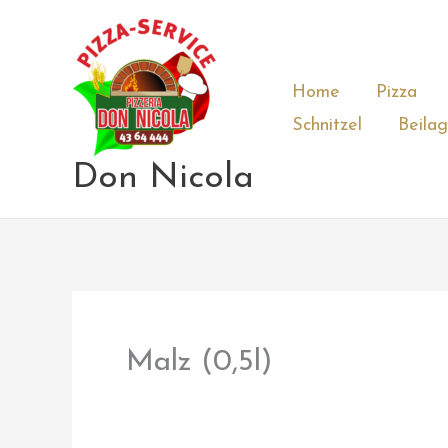
Zum
Inhalt
springen
Home
Pizza
Schnitzel
Beila
Don Nicola
Malz (0,5l)